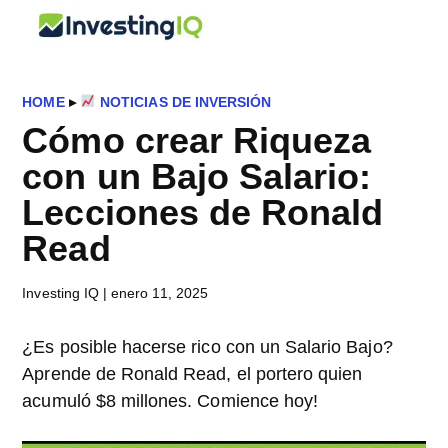
Saltar
Saltar
Saltar
InvestingIQ
al
a
al
Smart
contenido
la
pie
&
principal
barra
de
Simple
HOME
▸
NOTICIAS DE INVERSIÓN
lateral
página
Investing
Cómo crear Riqueza
principal
Tips
con un Bajo Salario:
Lecciones de Ronald
Read
Investing IQ
|
enero 11, 2025
¿Es posible hacerse rico con un Salario Bajo?
Aprende de Ronald Read, el portero quien
acumuló $8 millones. Comience hoy!