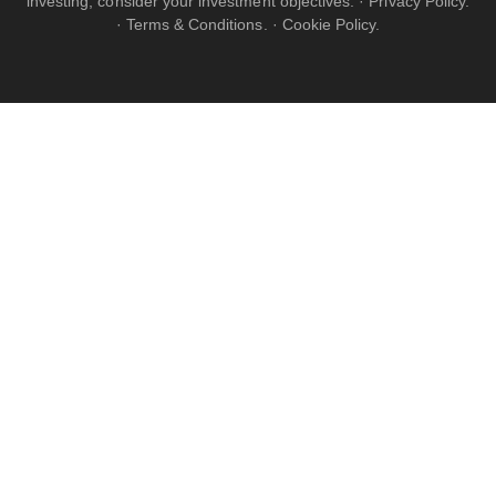
investing, consider your investment objectives. ·
Privacy Policy.
·
Terms & Conditions.
·
Cookie Policy.