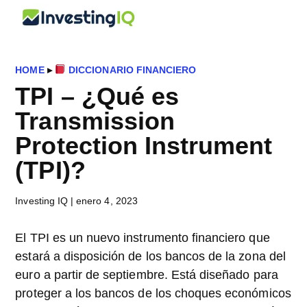
Saltar
Saltar
Saltar
InvestingIQ
al
a
al
Smart
contenido
la
pie
&
principal
barra
de
Simple
HOME
▸
DICCIONARIO FINANCIERO
lateral
página
Investing
TPI – ¿Qué es
principal
Tips
Transmission
Protection Instrument
(TPI)?
Investing IQ
|
enero 4, 2023
El TPI es un nuevo instrumento financiero que
estará a disposición de los bancos de la zona del
euro a partir de septiembre. Está diseñado para
proteger a los bancos de los choques económicos