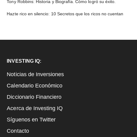
Tony Robbins: Historia y Biografía. Cómo logró su éxito.
Hazte rico en silencio: 10 Secretos que los ricos no cuentan
Footer
INVESTING IQ:
Noticias de Inversiones
Calendario Económico
Diccionario Financiero
Acerca de Investing IQ
Síguenos en Twitter
Contacto