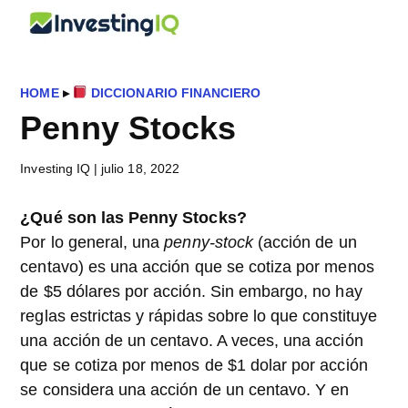
Saltar
Saltar
Saltar
InvestingIQ
al
a
al
Smart
contenido
la
pie
&
principal
barra
de
Simple
HOME
▸
DICCIONARIO FINANCIERO
lateral
página
Investing
Penny Stocks
principal
Tips
Investing IQ
|
julio 18, 2022
¿Qué son las Penny Stocks?
Por lo general, una
penny-stock
(acción de un
centavo) es una acción que se cotiza por menos
de $5 dólares por acción. Sin embargo, no hay
reglas estrictas y rápidas sobre lo que constituye
una acción de un centavo. A veces, una acción
que se cotiza por menos de $1 dolar por acción
se considera una acción de un centavo. Y en