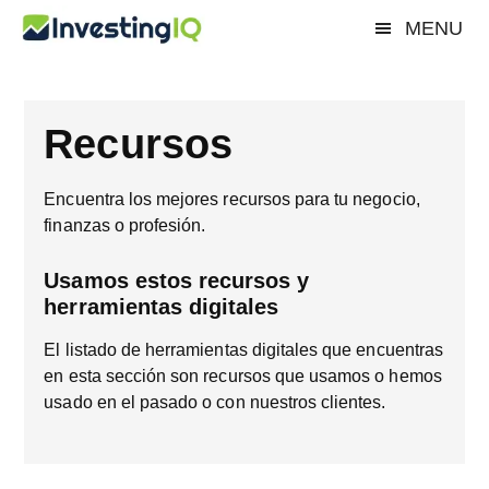
Saltar
Saltar
MENU
InvestingIQ
al
al
Smart
contenido
pie
&
principal
de
Simple
página
Recursos
Investing
Tips
Encuentra los mejores recursos para tu negocio,
finanzas o profesión.
Usamos estos recursos y
herramientas digitales
El listado de herramientas digitales que encuentras
en esta sección son recursos que usamos o hemos
usado en el pasado o con nuestros clientes.