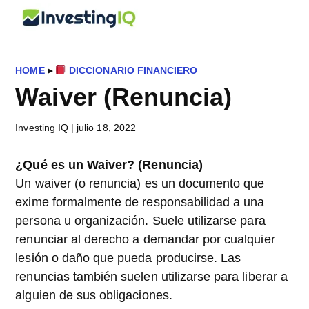
Saltar
Saltar
Saltar
InvestingIQ
al
a
al
Smart
contenido
la
pie
&
principal
barra
de
Simple
HOME
▸
DICCIONARIO FINANCIERO
lateral
página
Investing
Waiver (Renuncia)
principal
Tips
Investing IQ
|
julio 18, 2022
¿Qué es un
Waiver? (Renuncia)
Un waiver (o renuncia) es un documento que
exime formalmente de responsabilidad a una
persona u organización. Suele utilizarse para
renunciar al derecho a demandar por cualquier
lesión o daño que pueda producirse. Las
renuncias también suelen utilizarse para liberar a
alguien de sus obligaciones.