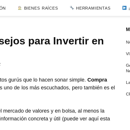
IÓN
BIENES RAÍCES
HERRAMIENTAS
¡
M
ejos para Invertir en
l
N
p
VI
2
Ge
N
antos gurús que lo hacen sonar simple.
Compra
L
s uno de los más escuchados, pero también es el
CF
el mercado de valores y en bolsa, al menos la
información concreta y útil (puede ver aquí esta