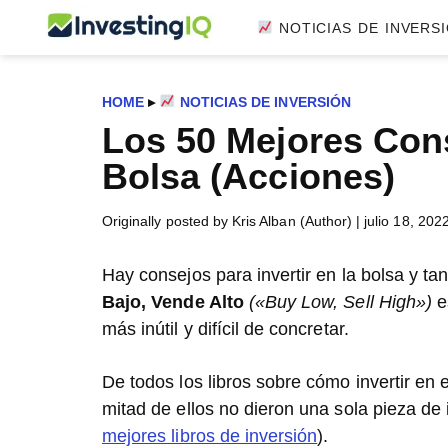
Saltar
Saltar
Saltar
NOTICIAS DE INVERS
InvestingIQ
al
a
al
Smart
contenido
la
pie
&
principal
barra
de
Simple
HOME
▸
NOTICIAS DE INVERSIÓN
lateral
página
Investing
Los 50 Mejores Cons
principal
Tips
Bolsa (Acciones)
Originally posted by Kris Alban (Author)
|
julio 18, 202
Hay consejos para invertir en la bolsa y t
Bajo, Vende Alto
(«Buy Low, Sell High»)
e
más inútil y difícil de concretar.
De todos los libros sobre cómo invertir en 
mitad de ellos no dieron una sola pieza de 
mejores libros de inversión
).