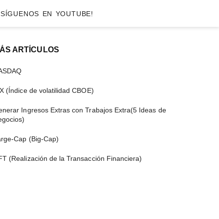
SÍGUENOS EN YOUTUBE!
Barra
ÁS ARTÍCULOS
ateral
ASDAQ
rincipal
X (Índice de volatilidad CBOE)
nerar Ingresos Extras con Trabajos Extra(5 Ideas de
egocios)
arge-Cap (Big-Cap)
T (Realización de la Transacción Financiera)