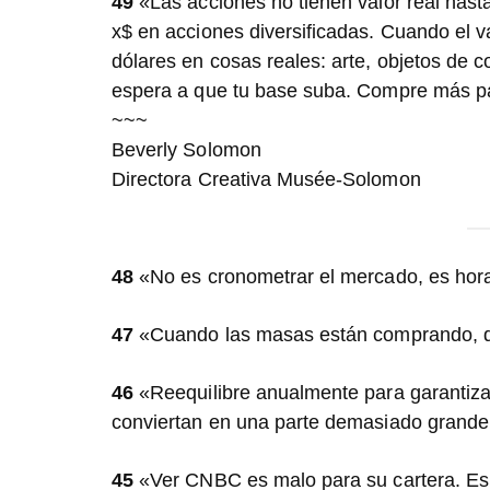
49
«Las acciones no tienen valor real hast
x$ en acciones diversificadas. Cuando el 
dólares en cosas reales: arte, objetos de 
espera a que tu base suba. Compre más p
~~~
Beverly Solomon
Directora Creativa Musée-Solomon
48
«No es cronometrar el mercado, es hora
47
«Cuando las masas están comprando, d
46
«Reequilibre anualmente para garantizar
conviertan en una parte demasiado grande 
45
«Ver CNBC es malo para su cartera. Es 