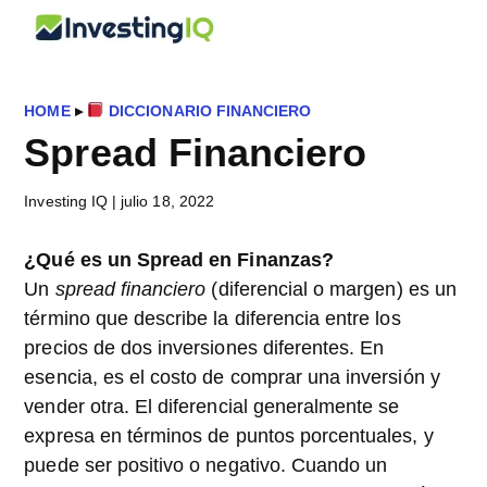
Saltar
Saltar
Saltar
InvestingIQ
al
a
al
Smart
contenido
la
pie
&
principal
barra
de
Simple
HOME
▸
DICCIONARIO FINANCIERO
lateral
página
Investing
Spread Financiero
principal
Tips
Investing IQ
|
julio 18, 2022
¿Qué es un Spread en Finanzas?
Un
spread financiero
(diferencial o margen) es un
término que describe la diferencia entre los
precios de dos inversiones diferentes. En
esencia, es el costo de comprar una inversión y
vender otra. El diferencial generalmente se
expresa en términos de puntos porcentuales, y
puede ser positivo o negativo. Cuando un