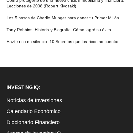
Cómo protegerte de una nueva crisis Inmobiliaria y financiera:
Lecciones de 2008 (Robert Kiyosaki)
Los 5 pasos de Charlie Munger para ganar tu Primer Millón
Tony Robbins: Historia y Biografía. Cómo logró su éxito.
Hazte rico en silencio: 10 Secretos que los ricos no cuentan
Footer
INVESTING IQ:
Noticias de Inversiones
Calendario Económico
Diccionario Financiero