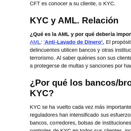
CFT es conocer a su cliente, o KYC.
KYC y AML. Relación
¿Qué es la AML y por qué debería impo
AML
:
‘
Anti-Lavado de Dinero’.
El propósit
delincuentes utilicen bancos y otras institu
terrorismo. Al saber quiénes son sus client
a protegerse de multas y sanciones por ha
¿Por qué los bancos/br
KYC?
KYC se ha vuelto cada vez más importante
reguladores han intensificado sus esfuerzos
bancos, corredores, bolsas de instituciones
controles de KYC en todos sus clientes, i