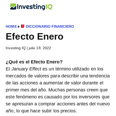
Saltar
Saltar
Saltar
InvestingIQ
al
a
al
Smart
contenido
la
pie
&
principal
barra
de
Simple
HOME
▸
DICCIONARIO FINANCIERO
lateral
página
Investing
Efecto Enero
principal
Tips
Investing IQ
|
julio 18, 2022
¿Qué es el Efecto Enero?
El
January Effect
es un término utilizado en los
mercados de valores para describir una tendencia
de las acciones a aumentar de valor durante el
primer mes del año. Muchas personas creen que
este fenómeno es causado por los inversores que
se apresuran a comprar acciones antes del nuevo
año, lo que hace subir los precios.