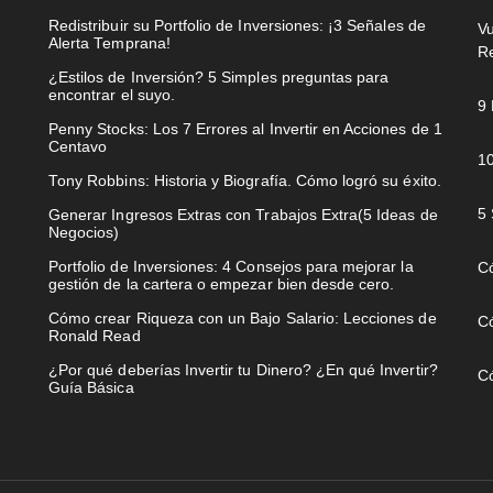
Redistribuir su Portfolio de Inversiones: ¡3 Señales de
Vu
Alerta Temprana!
R
¿Estilos de Inversión? 5 Simples preguntas para
encontrar el suyo.
9 
Penny Stocks: Los 7 Errores al Invertir en Acciones de 1
Centavo
10
Tony Robbins: Historia y Biografía. Cómo logró su éxito.
5 
Generar Ingresos Extras con Trabajos Extra(5 Ideas de
Negocios)
Portfolio de Inversiones: 4 Consejos para mejorar la
Có
gestión de la cartera o empezar bien desde cero.
Cómo crear Riqueza con un Bajo Salario: Lecciones de
C
Ronald Read
¿Por qué deberías Invertir tu Dinero? ¿En qué Invertir?
Có
Guía Básica