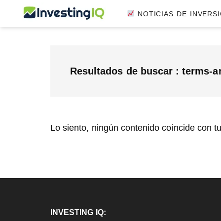
Saltar
Saltar
Saltar
NOTICIAS DE INVERS
InvestingIQ
al
a
al
Smart
contenido
la
pie
&
principal
barra
de
Simple
lateral
página
Investing
Resultados de buscar : terms-a
principal
Tips
Lo siento, ningún contenido coincide con 
Footer
INVESTING IQ: